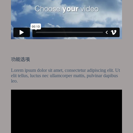
功能选项
Lorem ipsum dolor sit amet, consectetur adipiscing elit. Ut
elit tellus, luctus nec ullamcorper mattis, pulvinar dapibus
leo.