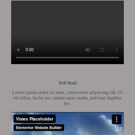
Soft head
Lorem ipsum dolor sit amet, consectetur adipiscing elit. Ut
elit tellus, luctus nec ullamcorper mattis, pulvinar dapibus
leo.