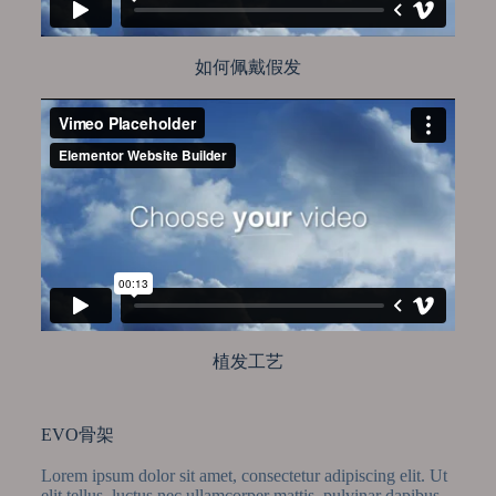
如何佩戴假发
植发工艺
EVO骨架
Lorem ipsum dolor sit amet, consectetur adipiscing elit. Ut
elit tellus, luctus nec ullamcorper mattis, pulvinar dapibus