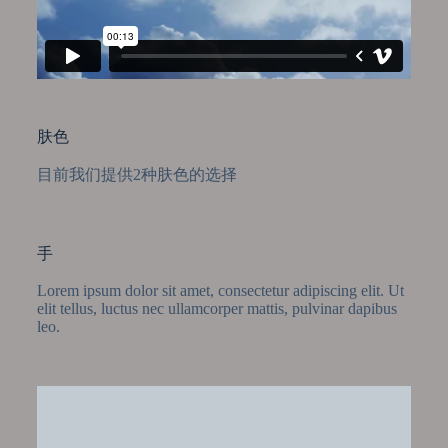
肤色
目前我们提供2种肤色的选择
手
Lorem ipsum dolor sit amet, consectetur adipiscing elit. Ut
elit tellus, luctus nec ullamcorper mattis, pulvinar dapibus
leo.