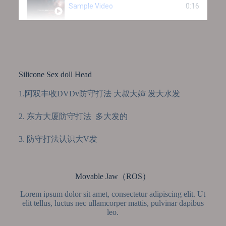
Sample Video
0:16
Silicone Sex doll Head
1.阿双丰收DVDv防守打法 大叔大婶 发大水发
2. 东方大厦防守打法 多大发的
3. 防守打法认识大V发
Movable Jaw（ROS）
Lorem ipsum dolor sit amet, consectetur adipiscing elit. Ut
elit tellus, luctus nec ullamcorper mattis, pulvinar dapibus
leo.