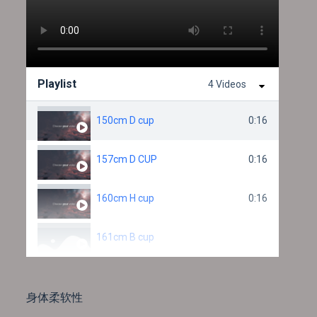
Playlist
4 Videos
150cm D cup
0:16
157cm D CUP
0:16
160cm H cup
0:16
161cm B cup
身体柔软性